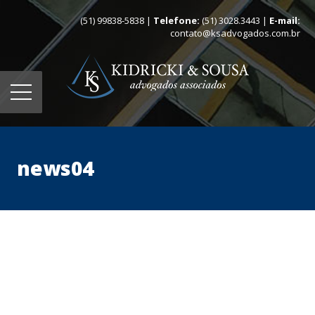
(51) 99838-5838 |
Telefone:
(51) 3028.3443 |
E-mail:
contato@ksadvogados.com.br
news04
Home
Quem somos