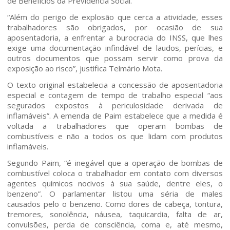
de Benefícios da Previdência Social.
“Além do perigo de explosão que cerca a atividade, esses
Home
trabalhadores são obrigados, por ocasião de sua
aposentadoria, a enfrentar a burocracia do INSS, que lhes
exige uma documentação infindável de laudos, perícias, e
Quem somos
outros documentos que possam servir como prova da
exposição ao risco”, justifica Telmário Mota.
Áreas de Atuação
O texto original estabelecia a concessão de aposentadoria
especial e contagem de tempo de trabalho especial “aos
segurados expostos à periculosidade derivada de
Profissionais
inflamáveis”. A emenda de Paim estabelece que a medida é
voltada a trabalhadores que operam bombas de
combustíveis e não a todos os que lidam com produtos
Publicações
inflamáveis.
Segundo Paim, “é inegável que a operação de bombas de
Contato
combustível coloca o trabalhador em contato com diversos
agentes químicos nocivos à sua saúde, dentre eles, o
benzeno”. O parlamentar listou uma séria de males
causados pelo o benzeno. Como dores de cabeça, tontura,
tremores, sonolência, náusea, taquicardia, falta de ar,
convulsões, perda de consciência, coma e, até mesmo,