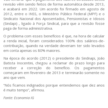
revisão vêm sendo feitos de forma automática desde 2013,
Quem somos
e acabará em 2022. Um acordo foi firmado em agosto de
2012, entre o INSS, o Ministério Público Federal (MPF) e o
Sindicato Nacional dos Aposentados, Pensionistas e Idosos
Áreas de Atuação
(Sindapi) , ligado à Força Sindical, para que a revisão fosse
paga de forma administrativa.
Profissionais
O problema com esses benefícios é que, na hora de calcular
a renda inicial, foram considerados 100% dos salários-de-
contribuição, quando na verdade deveriam ter sido levados
Publicações
em conta apenas os 80% maiores.
Na época do acordo (2012) o presidente do Sindnapi, João
Contato
Batista Inocentini, chegou a reclamar do prazo longo para
receber a correção do benefício. Os pagamentos
começaram em fevereiro de 2013 e terminarão somente no
ano que vem.
“Nós ficamos indignados porque entendemos que dez anos
é muito tempo”, afirmou.
Fonte: Economia IG