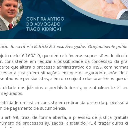
 sócio do escritório Kidricki & Sousa Advogados. Originalmente publ
ojeto de lei 6.160/19, que dentre inúmeras supressões de direit
r, consistente em reduzir a possibilidade da concessão da gratu
parte que altera o processo administrativo do INSS, com norma
acesso à justiça em situações em que o segurado dispõe de de
ntados e pensionistas, além do conjunto dos brasileiros que util
uidade dos juizados especiais federais, que atualmente é isent
s segurados.
ratuidade da justiça consiste em retirar da parte do processo
ém de pagamento de sucumbência.
 art. 98, traz, de forma aberta, a previsão de justiça gratuit
 número de processos ajuizados, a ideia do PL é trazer duros cr