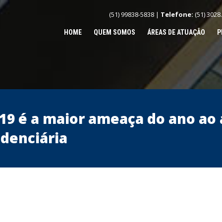
(51) 99838-5838 |
Telefone:
(51) 3028
HOME
QUEM SOMOS
ÁREAS DE ATUAÇÃO
P
19 é a maior ameaça do ano ao 
denciária