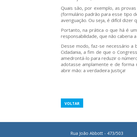
Quais são, por exemplo, as prova
(formulário padrão para esse tipo 
averiguação. Ou seja, é difícil dizer
Portanto, na prática o que há é um
responsabilidade, que não caberia a 
Desse modo, faz-se necessário a b
Cidadania, a fim de que o Congresso
amedrontá-lo para reduzir o número
adotasse amplamente e de forma ma
abrir mão: a verdadeira Justiça!
VOLTAR
Rua João Abbott - 473/503