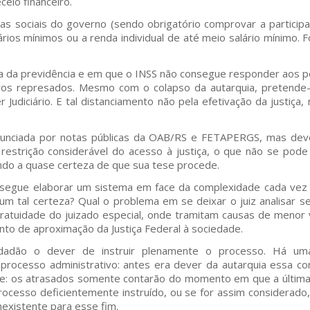
ceio financeiro.
s sociais do governo (sendo obrigatório comprovar a participa
alários mínimos ou a renda individual de até meio salário mínimo.
 da previdência e em que o INSS não consegue responder aos ped
vos represados. Mesmo com o colapso da autarquia, pretende-
 Judiciário. E tal distanciamento não pela efetivação da justi
enunciada por notas públicas da OAB/RS e FETAPERGS, mas dev
estrição considerável do acesso à justiça, o que não se pode 
do a quase certeza de que sua tese procede.
nsegue elaborar um sistema em face da complexidade cada vez m
um tal certeza? Qual o problema em se deixar o juiz analisar se
gratuidade do juizado especial, onde tramitam causas de menor v
nto de aproximação da Justiça Federal à sociedade.
adão o dever de instruir plenamente o processo. Há um
 processo administrativo: antes era dever da autarquia essa c
ente: os atrasados somente contarão do momento em que a últim
rocesso deficientemente instruído, ou se for assim considerado
nexistente para esse fim.