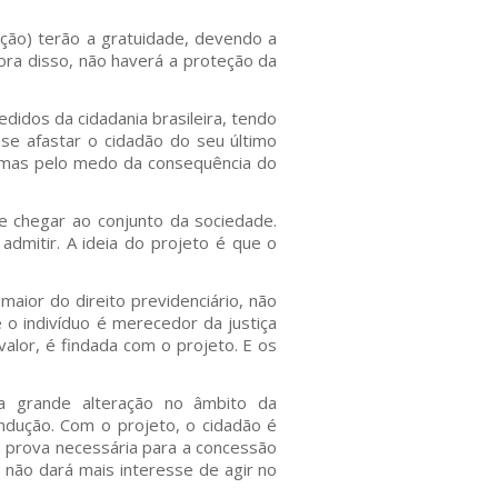
ção) terão a gratuidade, devendo a
 Fora disso, não haverá a proteção da
idos da cidadania brasileira, tendo
se afastar o cidadão do seu último
ça, mas pelo medo da consequência do
e chegar ao conjunto da sociedade.
admitir. A ideia do projeto é que o
aior do direito previdenciário, não
 o indivíduo é merecedor da justiça
alor, é findada com o projeto. E os
a grande alteração no âmbito da
ondução. Com o projeto, o cidadão é
a prova necessária para a concessão
, não dará mais interesse de agir no