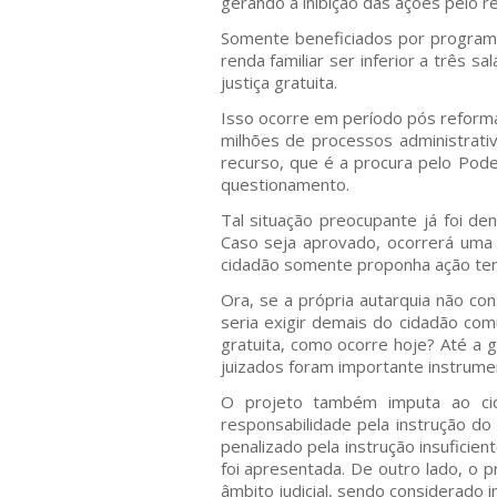
gerando a inibição das ações pelo re
Somente beneficiados por programa
renda familiar ser inferior a três s
justiça gratuita.
Isso ocorre em período pós reforma
milhões de processos administrati
recurso, que é a procura pelo Poder
questionamento.
Tal situação preocupante já foi d
Caso seja aprovado, ocorrerá uma r
cidadão somente proponha ação ten
Ora, se a própria autarquia não co
seria exigir demais do cidadão com
gratuita, como ocorre hoje? Até a 
juizados foram importante instrume
O projeto também imputa ao cid
responsabilidade pela instrução do
penalizado pela instrução insufici
foi apresentada. De outro lado, o p
âmbito judicial, sendo considerado i