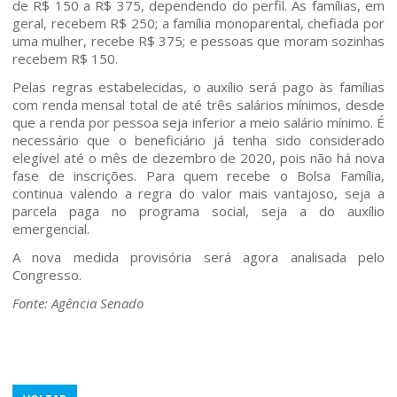
Quem somos
de R$ 150 a R$ 375, dependendo do perfil. As famílias, em
geral, recebem R$ 250; a família monoparental, chefiada por
uma mulher, recebe R$ 375; e pessoas que moram sozinhas
Áreas de Atuação
recebem R$ 150.
Pelas regras estabelecidas, o auxílio será pago às famílias
Profissionais
com renda mensal total de até três salários mínimos, desde
que a renda por pessoa seja inferior a meio salário mínimo. É
necessário que o beneficiário já tenha sido considerado
Publicações
elegível até o mês de dezembro de 2020, pois não há nova
fase de inscrições. Para quem recebe o Bolsa Família,
continua valendo a regra do valor mais vantajoso, seja a
Contato
parcela paga no programa social, seja a do auxílio
emergencial.
A nova medida provisória será agora analisada pelo
Congresso.
Fonte: Agência Senado