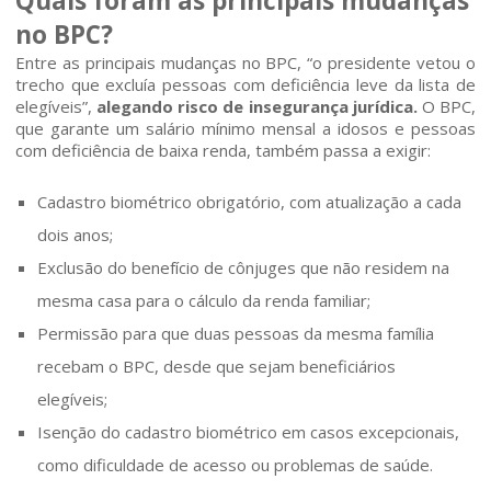
Quais foram as principais mudanças
no BPC?
Entre as principais mudanças no BPC, “o presidente vetou o
Home
trecho que excluía pessoas com deficiência leve da lista de
elegíveis”,
alegando risco de insegurança jurídica.
O BPC,
que garante um salário mínimo mensal a idosos e pessoas
Quem somos
com deficiência de baixa renda, também passa a exigir:
Áreas de Atuação
Cadastro biométrico obrigatório, com atualização a cada
dois anos;
Profissionais
Exclusão do benefício de cônjuges que não residem na
mesma casa para o cálculo da renda familiar;
Publicações
Permissão para que duas pessoas da mesma família
recebam o BPC, desde que sejam beneficiários
Contato
elegíveis;
Isenção do cadastro biométrico em casos excepcionais,
como dificuldade de acesso ou problemas de saúde.