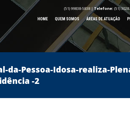
(51) 99838-5838 |
Telefone:
(51) 3028
HOME
QUEM SOMOS
ÁREAS DE ATUAÇÃO
P
l-da-Pessoa-Idosa-realiza-Plen
dência -2