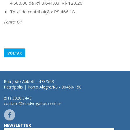
4.500,00 de R$ 3.641,03: R$ 120,26
Total de contribuição: R$ 466,18
Fonte:
G1
VOLTAR
Rua João Abbott - 473/503
Petrópolis | Porto Alegre/RS - 90460-150
(51) 3028.3443
contato@ksadvogados.com.br
NEWSLETTER