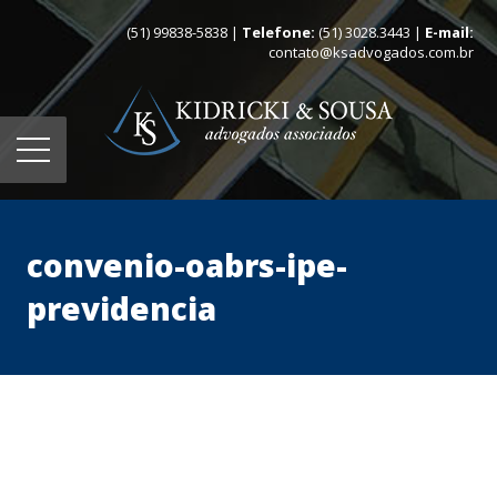
(51) 99838-5838 |
Telefone:
(51) 3028.3443 |
E-mail:
contato@ksadvogados.com.br
convenio-oabrs-ipe-
previdencia
Home
Quem somos