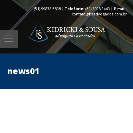
(51) 99838-5838 |
Telefone:
(51) 3028.3443 |
E-mail:
contato@ksadvogados.com.br
news01
Home
Quem somos