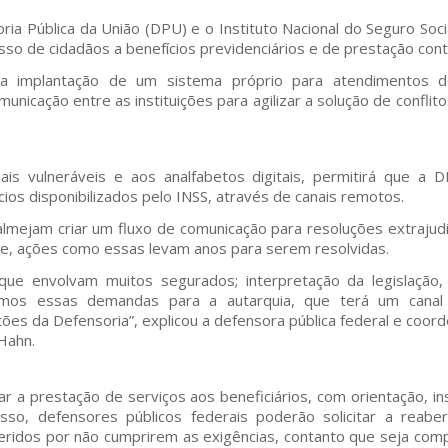
soria Pública da União (DPU) e o Instituto Nacional do Seguro So
esso de cidadãos a benefícios previdenciários e de prestação cont
 a implantação de um sistema próprio para atendimentos d
unicação entre as instituições para agilizar a solução de confl
s vulneráveis e aos analfabetos digitais, permitirá que a D
ios disponibilizados pelo INSS, através de canais remotos.
mejam criar um fluxo de comunicação para resoluções extrajudici
que, ações como essas levam anos para serem resolvidas.
, que envolvam muitos segurados; interpretação da legislaç
emos essas demandas para a autarquia, que terá um canal i
ões da Defensoria”, explicou a defensora pública federal e coo
Hahn.
r a prestação de serviços aos beneficiários, com orientação, i
disso, defensores públicos federais poderão solicitar a reab
feridos por não cumprirem as exigências, contanto que seja co