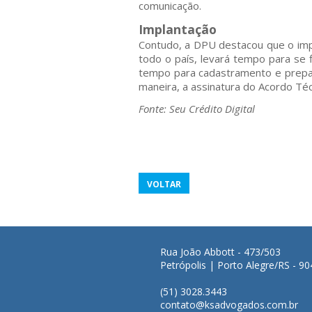
comunicação.
Implantação
Contudo, a DPU destacou que o imp
todo o país, levará tempo para se 
tempo para cadastramento e prepar
maneira, a assinatura do Acordo Téc
Fonte: Seu Crédito Digital
VOLTAR
Rua João Abbott - 473/503
Petrópolis | Porto Alegre/RS - 9
(51) 3028.3443
contato@ksadvogados.com.br