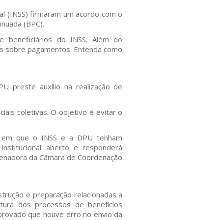
cial (INSS) firmaram um acordo com o
inuada (BPC).
e beneficiários do INSS. Além do
itos sobre pagamentos. Entenda como
PU preste auxílio na realização de
ais coletivas. O objetivo é evitar o
ão, em que o INSS e a DPU tenham
nstitucional aberto e responderá
rdenadora da Câmara de Coordenação
nstrução e preparação relacionadas a
ertura dos processos de benefícios
mprovado que houve erro no envio da