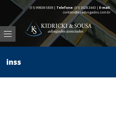
(51) 99838-5838 |
Telefone:
(51) 3028.3443 |
E-mail:
contato@ksadvogados.com.br
inss
Home
Quem somos