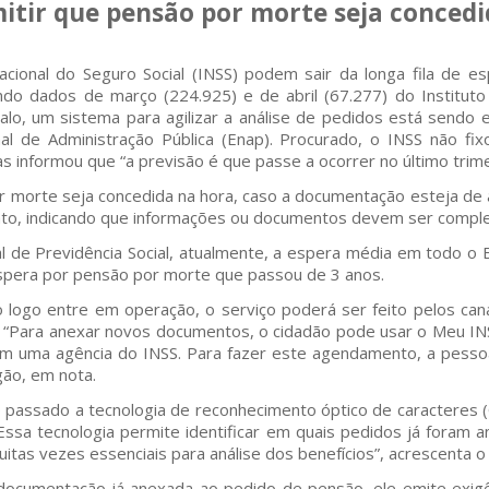
mitir que pensão por morte seja conced
cional do Seguro Social (INSS) podem sair da longa fila de e
o dados de março (224.925) e de abril (67.277) do Instituto B
lo, um sistema para agilizar a análise de pedidos está sendo e
al de Administração Pública (Enap). Procurado, o INSS não fi
as informou que “a previsão é que passe a ocorrer no último trim
r morte seja concedida na hora, caso a documentação esteja de 
 ato, indicando que informações ou documentos devem ser comp
 de Previdência Social, atualmente, a espera média em todo o B
pera por pensão por morte que passou de 3 anos.
o logo entre em operação, o serviço poderá ser feito pelos cana
. “Para anexar novos documentos, o cidadão pode usar o Meu IN
 uma agência do INSS. Para fazer este agendamento, a pessoa
gão, em nota.
 passado a tecnologia de reconhecimento óptico de caracteres
Essa tecnologia permite identificar em quais pedidos já foram a
tas vezes essenciais para análise dos benefícios”, acrescenta o
 documentação já anexada ao pedido de pensão, ele emite exig