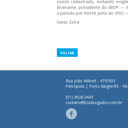
existe cadastrado, evitando exi
Bramante, presidente do IBDP: — E
a pensão por morte junto ao INSS —
Fonte: Extra
VOLTAR
Rua João Abbott - 473/503
Petrópolis | Porto Alegre/RS - 9
(51) 3028.3443
contato@ksadvogados.com.br