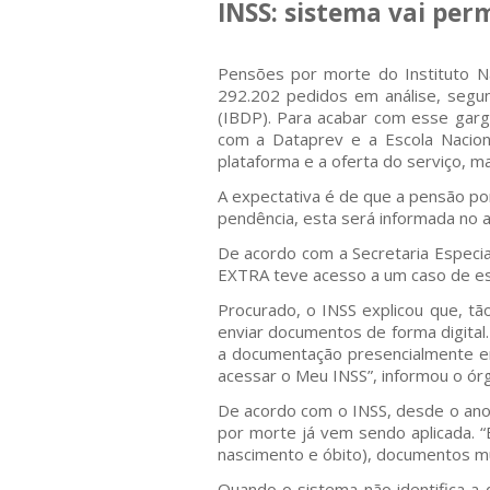
INSS: sistema vai per
Pensões por morte do Instituto Na
292.202 pedidos em análise, segund
(IBDP). Para acabar com esse garga
com a Dataprev e a Escola Nacion
plataforma e a oferta do serviço, m
A expectativa é de que a pensão po
pendência, esta será informada no
De acordo com a Secretaria Especial
EXTRA teve acesso a um caso de es
Procurado, o INSS explicou que, tã
enviar documentos de forma digital
a documentação presencialmente em
acessar o Meu INSS”, informou o ór
De acordo com o INSS, desde o ano
por morte já vem sendo aplicada. “
nascimento e óbito), documentos mui
Quando o sistema não identifica a