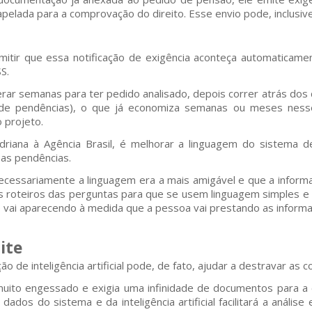
apelada para a comprovação do direito. Esse envio pode, inclusiv
itir que essa notificação de exigência aconteça automaticame
S.
erar semanas para ter pedido analisado, depois correr atrás d
a (de pendências), o que já economiza semanas ou meses nesse
 projeto.
riana à Agência Brasil, é melhorar a linguagem do sistema de r
 as pendências.
ecessariamente a linguagem era a mais amigável e que a inform
os roteiros das perguntas para que se usem linguagem simples e
 vai aparecendo à medida que a pessoa vai prestando as inform
ite
ação de inteligência artificial pode, de fato, ajudar a destravar 
uito engessado e exigia uma infinidade de documentos para a 
ados do sistema e da inteligência artificial facilitará a análi