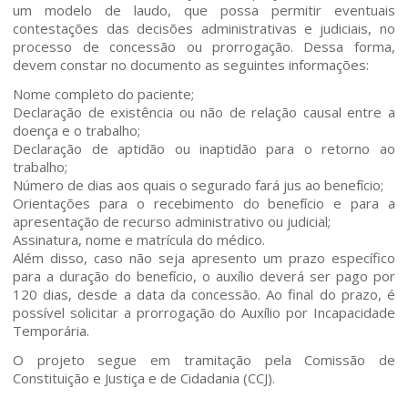
um modelo de laudo, que possa permitir eventuais
contestações das decisões administrativas e judiciais, no
Quem somos
processo de concessão ou prorrogação. Dessa forma,
devem constar no documento as seguintes informações:
Áreas de Atuação
Nome completo do paciente;
Declaração de existência ou não de relação causal entre a
doença e o trabalho;
Profissionais
Declaração de aptidão ou inaptidão para o retorno ao
trabalho;
Publicações
Número de dias aos quais o segurado fará jus ao benefício;
Orientações para o recebimento do benefício e para a
apresentação de recurso administrativo ou judicial;
Contato
Assinatura, nome e matrícula do médico.
Além disso, caso não seja apresento um prazo específico
para a duração do benefício, o auxílio deverá ser pago por
120 dias, desde a data da concessão. Ao final do prazo, é
possível solicitar a prorrogação do Auxílio por Incapacidade
Temporária.
O projeto segue em tramitação pela Comissão de
Constituição e Justiça e de Cidadania (CCJ).