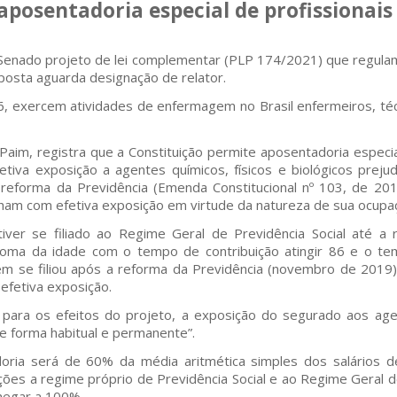
aposentadoria especial de profissiona
 Senado projeto de lei complementar (PLP 174/2021) que regulam
posta aguarda designação de relator.
6, exercem atividades de enfermagem no Brasil enfermeiros, téc
aim, registra que a Constituição permite aposentadoria especia
iva exposição a agentes químicos, físicos e biológicos prejudi
ima reforma da Previdência (Emenda Constitucional nº 103, de 2
ham com efetiva exposição em virtude da natureza de sua ocupa
ver se filiado ao Regime Geral de Previdência Social até a 
soma da idade com o tempo de contribuição atingir 86 e o te
em se filiou após a reforma da Previdência (novembro de 2019)
efetiva exposição.
para os efeitos do projeto, a exposição do segurado aos agent
de forma habitual e permanente”.
doria será de 60% da média aritmética simples dos salários d
es a regime próprio de Previdência Social e ao Regime Geral de
chegar a 100%.