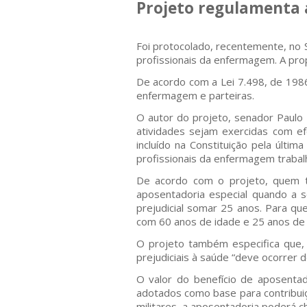
Projeto regulamenta 
Foi protocolado, recentemente, no
profissionais da enfermagem. A pro
De acordo com a Lei 7.498, de 198
enfermagem e parteiras.
O autor do projeto, senador Paulo P
atividades sejam exercidas com efet
incluído na Constituição pela últ
profissionais da enfermagem trabal
De acordo com o projeto, quem ti
aposentadoria especial quando a 
prejudicial somar 25 anos. Para qu
com 60 anos de idade e 25 anos de 
O projeto também especifica que, 
prejudiciais à saúde “deve ocorrer 
O valor do benefício de aposenta
adotados como base para contribuiçõ
militares, a aposentadoria poderá 