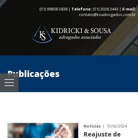
(51) 99838-5838 |
Telefone:
(51) 3028.3443 |
E-mail:
contato@ksadvogados.com.br
Publicações
Notícias
| 15/02/2024
Reajuste de