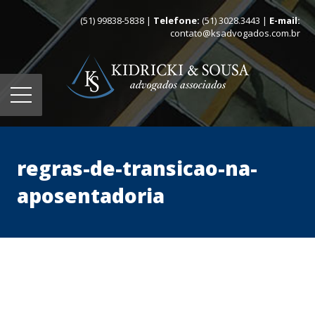
(51) 99838-5838 |
Telefone:
(51) 3028.3443 |
E-mail:
contato@ksadvogados.com.br
regras-de-transicao-na-
aposentadoria
Home
Quem somos