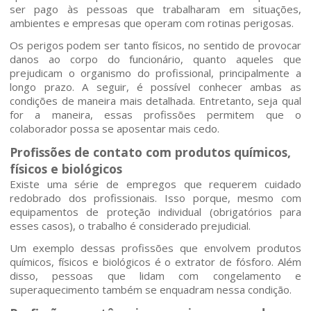
ser pago às pessoas que trabalharam em situações,
ambientes e empresas que operam com rotinas perigosas.
Os perigos podem ser tanto físicos, no sentido de provocar
danos ao corpo do funcionário, quanto aqueles que
prejudicam o organismo do profissional, principalmente a
Home
longo prazo. A seguir, é possível conhecer ambas as
condições de maneira mais detalhada. Entretanto, seja qual
Quem somos
for a maneira, essas profissões permitem que o
colaborador possa se aposentar mais cedo.
Profissões de contato com produtos químicos,
Áreas de Atuação
físicos e biológicos
Existe uma série de empregos que requerem cuidado
Profissionais
redobrado dos profissionais. Isso porque, mesmo com
equipamentos de proteção individual (obrigatórios para
esses casos), o trabalho é considerado prejudicial.
Publicações
Um exemplo dessas profissões que envolvem produtos
químicos, físicos e biológicos é o extrator de fósforo. Além
Contato
disso, pessoas que lidam com congelamento e
superaquecimento também se enquadram nessa condição.