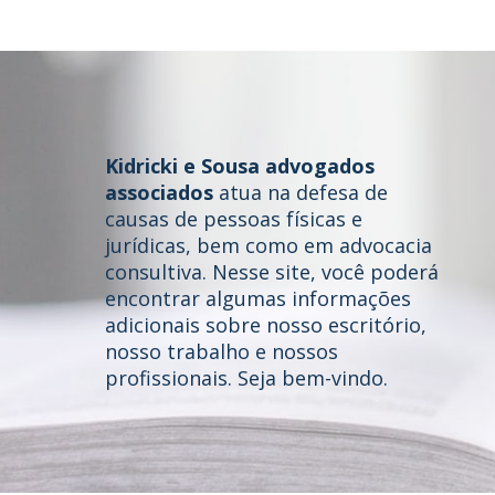
Kidricki e Sousa advogados
associados
atua na defesa de
causas de pessoas físicas e
jurídicas, bem como em advocacia
consultiva. Nesse site, você poderá
Home
encontrar algumas informações
adicionais sobre nosso escritório,
Quem somos
nosso trabalho e nossos
profissionais. Seja bem-vindo.
Áreas de Atuação
Profissionais