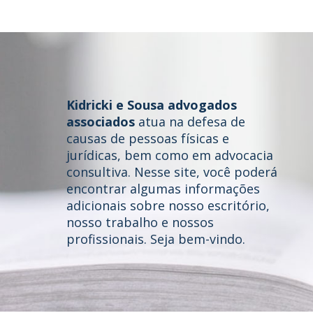
Kidricki e Sousa advogados
associados
atua na defesa de
causas de pessoas físicas e
jurídicas, bem como em advocacia
consultiva. Nesse site, você poderá
Home
encontrar algumas informações
adicionais sobre nosso escritório,
Quem somos
nosso trabalho e nossos
profissionais. Seja bem-vindo.
Áreas de Atuação
Profissionais