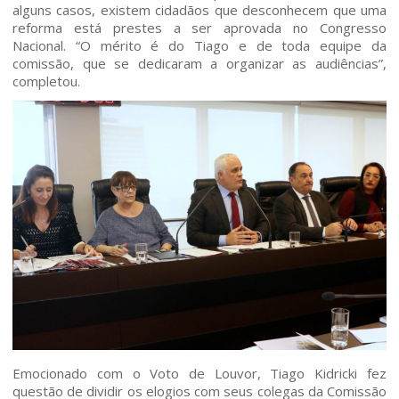
alguns casos, existem cidadãos que desconhecem que uma
reforma está prestes a ser aprovada no Congresso
Nacional. “O mérito é do Tiago e de toda equipe da
Home
comissão, que se dedicaram a organizar as audiências”,
completou.
Quem somos
Áreas de Atuação
Profissionais
Publicações
Contato
Emocionado com o Voto de Louvor, Tiago Kidricki fez
questão de dividir os elogios com seus colegas da Comissão