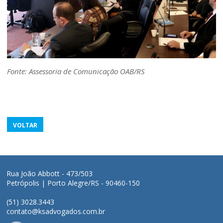
Fonte: Assessoria de Comunicação OAB/RS
VOLTAR
Rua João Abbott - 473/503
Petrópolis | Porto Alegre/RS - 90460-150
(51) 3028.3443
contato@ksadvogados.com.br