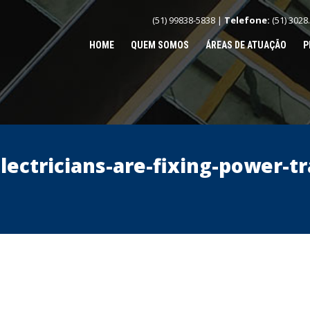
(51) 99838-5838 |
Telefone:
(51) 3028
HOME
QUEM SOMOS
ÁREAS DE ATUAÇÃO
P
lectricians-are-fixing-power-t