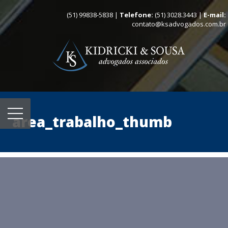
(51) 99838-5838 |
Telefone:
(51) 3028.3443 |
E-mail:
contato@ksadvogados.com.br
area_trabalho_thumb