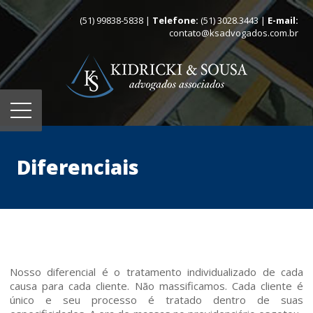
(51) 99838-5838 |
Telefone:
(51) 3028.3443 |
E-mail:
contato@ksadvogados.com.br
Diferenciais
Nosso diferencial é o tratamento individualizado de cada
causa para cada cliente. Não massificamos. Cada cliente é
único e seu processo é tratado dentro de suas