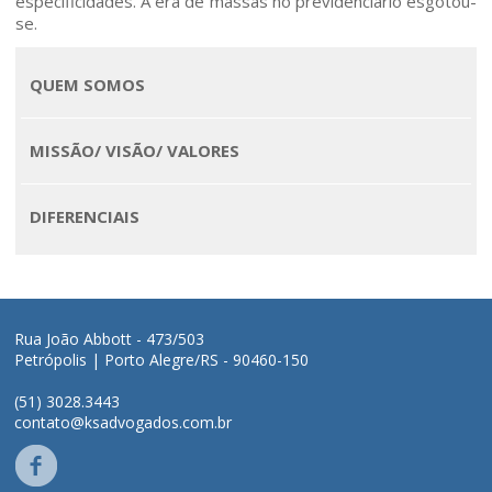
especificidades. A era de massas no previdenciário esgotou-
se.
Home
QUEM SOMOS
Quem somos
MISSÃO/ VISÃO/ VALORES
Áreas de Atuação
DIFERENCIAIS
Profissionais
Publicações
Rua João Abbott - 473/503
Contato
Petrópolis | Porto Alegre/RS - 90460-150
(51) 3028.3443
contato@ksadvogados.com.br