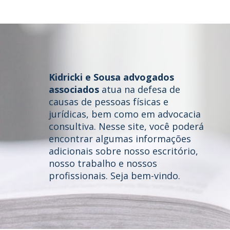
Kidricki e Sousa advogados
associados
atua na defesa de
causas de pessoas físicas e
jurídicas, bem como em advocacia
consultiva. Nesse site, você poderá
Home
encontrar algumas informações
adicionais sobre nosso escritório,
Quem somos
nosso trabalho e nossos
profissionais. Seja bem-vindo.
Áreas de Atuação
Profissionais