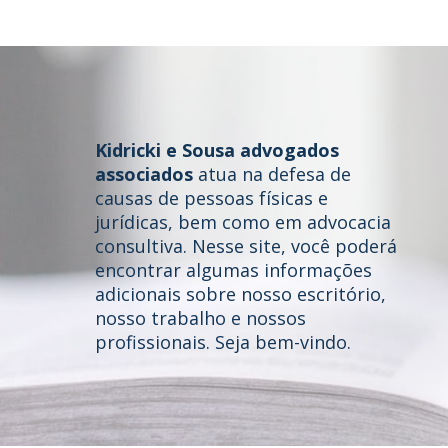
Kidricki e Sousa advogados
associados
atua na defesa de
causas de pessoas físicas e
jurídicas, bem como em advocacia
consultiva. Nesse site, você poderá
Home
encontrar algumas informações
adicionais sobre nosso escritório,
Quem somos
nosso trabalho e nossos
profissionais. Seja bem-vindo.
Áreas de Atuação
Profissionais