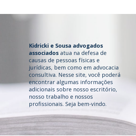
Kidricki e Sousa advogados
associados
atua na defesa de
causas de pessoas físicas e
jurídicas, bem como em advocacia
consultiva. Nesse site, você poderá
Home
encontrar algumas informações
adicionais sobre nosso escritório,
Quem somos
nosso trabalho e nossos
profissionais. Seja bem-vindo.
Áreas de Atuação
Profissionais