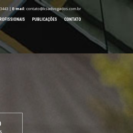
.3443 |
E-mail:
contato@ksadvogados.com.br
ROFISSIONAIS
PUBLICAÇÕES
CONTATO
O
S