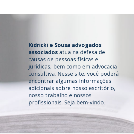
Kidricki e Sousa advogados
associados
atua na defesa de
causas de pessoas físicas e
jurídicas, bem como em advocacia
consultiva. Nesse site, você poderá
Home
encontrar algumas informações
adicionais sobre nosso escritório,
Quem somos
nosso trabalho e nossos
profissionais. Seja bem-vindo.
Áreas de Atuação
Profissionais