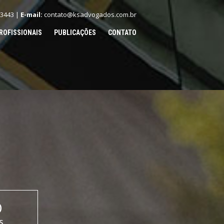
.3443 |
E-mail:
contato@ksadvogados.com.br
ROFISSIONAIS
PUBLICAÇÕES
CONTATO
O
S