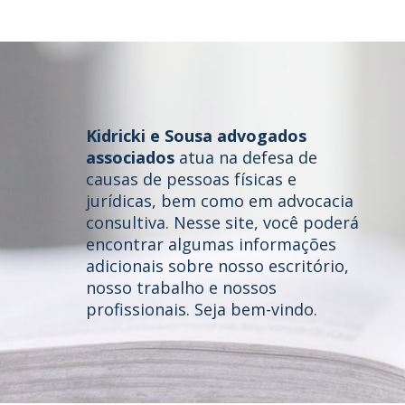
Kidricki e Sousa advogados
associados
atua na defesa de
causas de pessoas físicas e
jurídicas, bem como em advocacia
consultiva. Nesse site, você poderá
Home
encontrar algumas informações
adicionais sobre nosso escritório,
Quem somos
nosso trabalho e nossos
profissionais. Seja bem-vindo.
Áreas de Atuação
Profissionais