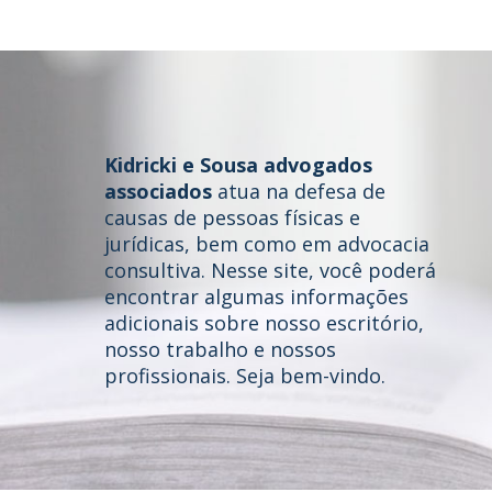
Kidricki e Sousa advogados
associados
atua na defesa de
causas de pessoas físicas e
jurídicas, bem como em advocacia
consultiva. Nesse site, você poderá
Home
encontrar algumas informações
adicionais sobre nosso escritório,
Quem somos
nosso trabalho e nossos
profissionais. Seja bem-vindo.
Áreas de Atuação
Profissionais