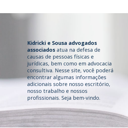
Kidricki e Sousa advogados
associados
atua na defesa de
causas de pessoas físicas e
jurídicas, bem como em advocacia
consultiva. Nesse site, você poderá
Home
encontrar algumas informações
adicionais sobre nosso escritório,
Quem somos
nosso trabalho e nossos
profissionais. Seja bem-vindo.
Áreas de Atuação
Profissionais