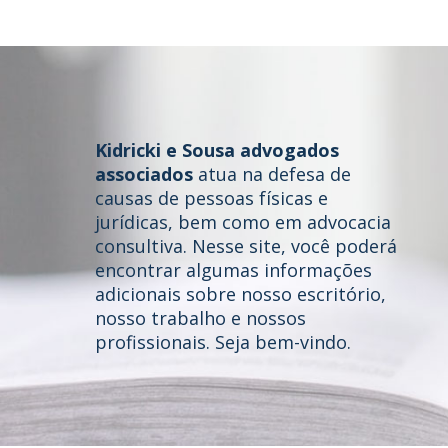
Kidricki e Sousa advogados
associados
atua na defesa de
causas de pessoas físicas e
jurídicas, bem como em advocacia
consultiva. Nesse site, você poderá
Home
encontrar algumas informações
adicionais sobre nosso escritório,
Quem somos
nosso trabalho e nossos
profissionais. Seja bem-vindo.
Áreas de Atuação
Profissionais