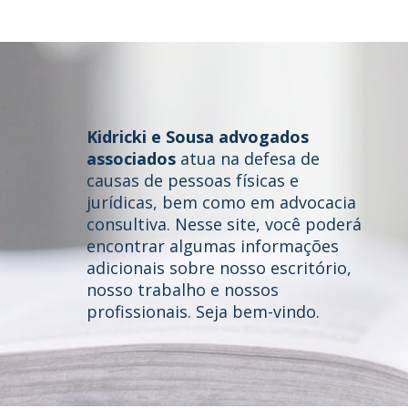
Kidricki e Sousa advogados
associados
atua na defesa de
causas de pessoas físicas e
jurídicas, bem como em advocacia
consultiva. Nesse site, você poderá
Home
encontrar algumas informações
adicionais sobre nosso escritório,
Quem somos
nosso trabalho e nossos
profissionais. Seja bem-vindo.
Áreas de Atuação
Profissionais