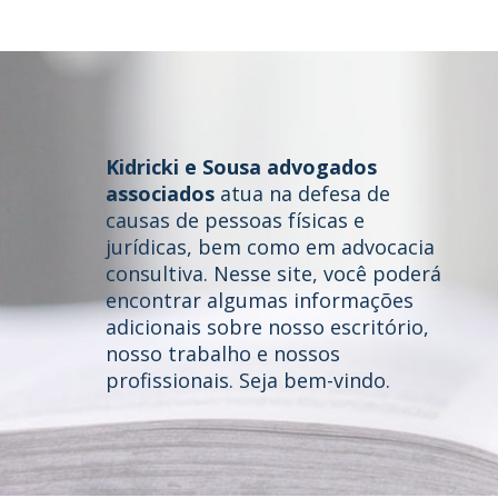
Kidricki e Sousa advogados
associados
atua na defesa de
causas de pessoas físicas e
jurídicas, bem como em advocacia
consultiva. Nesse site, você poderá
Home
encontrar algumas informações
adicionais sobre nosso escritório,
Quem somos
nosso trabalho e nossos
profissionais. Seja bem-vindo.
Áreas de Atuação
Profissionais