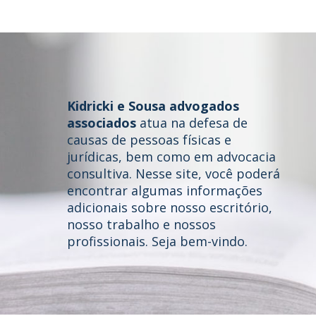
Kidricki e Sousa advogados
associados
atua na defesa de
causas de pessoas físicas e
jurídicas, bem como em advocacia
consultiva. Nesse site, você poderá
Home
encontrar algumas informações
adicionais sobre nosso escritório,
Quem somos
nosso trabalho e nossos
profissionais. Seja bem-vindo.
Áreas de Atuação
Profissionais