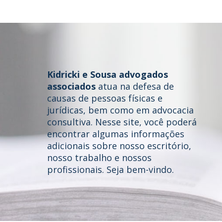
Kidricki e Sousa advogados
associados
atua na defesa de
causas de pessoas físicas e
jurídicas, bem como em advocacia
consultiva. Nesse site, você poderá
Home
encontrar algumas informações
adicionais sobre nosso escritório,
Quem somos
nosso trabalho e nossos
profissionais. Seja bem-vindo.
Áreas de Atuação
Profissionais