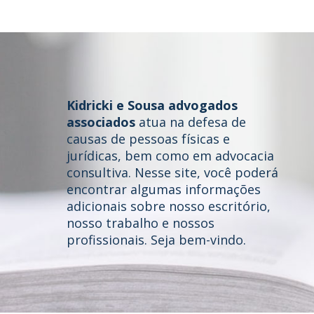
Kidricki e Sousa advogados
associados
atua na defesa de
causas de pessoas físicas e
jurídicas, bem como em advocacia
consultiva. Nesse site, você poderá
Home
encontrar algumas informações
adicionais sobre nosso escritório,
Quem somos
nosso trabalho e nossos
profissionais. Seja bem-vindo.
Áreas de Atuação
Profissionais