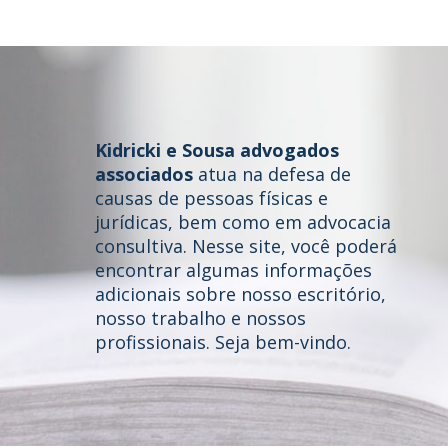
Kidricki e Sousa advogados
associados
atua na defesa de
causas de pessoas físicas e
jurídicas, bem como em advocacia
consultiva. Nesse site, você poderá
Home
encontrar algumas informações
adicionais sobre nosso escritório,
Quem somos
nosso trabalho e nossos
profissionais. Seja bem-vindo.
Áreas de Atuação
Profissionais