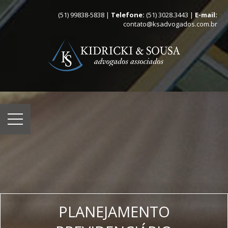
(51) 99838-5838 |
Telefone:
(51) 3028.3443 |
E-mail:
contato@ksadvogados.com.br
PLANEJAMENTO