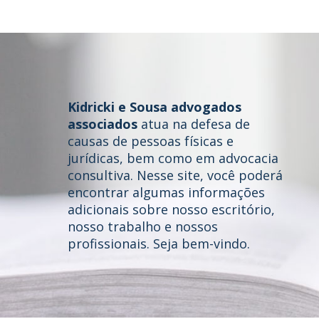
Quem somos
Áreas de Atuação
Kidricki e Sousa advogados
Profissionais
associados
atua na defesa de
causas de pessoas físicas e
Publicações
jurídicas, bem como em advocacia
consultiva. Nesse site, você poderá
Contato
encontrar algumas informações
adicionais sobre nosso escritório,
nosso trabalho e nossos
profissionais. Seja bem-vindo.