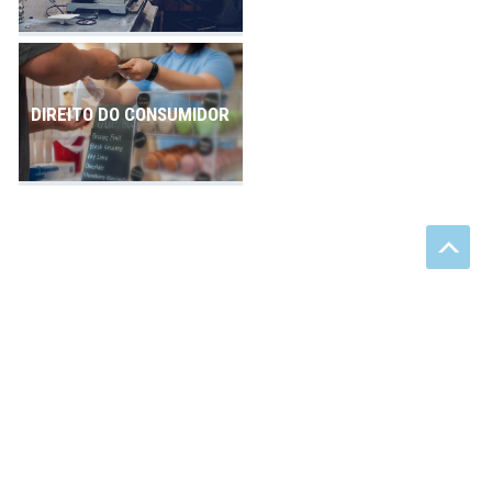
DIREITO DO CONSUMIDOR
Rua João Abbott - 473/503
Petrópolis | Porto Alegre/RS - 90460-150
(51) 3028.3443
contato@ksadvogados.com.br
NEWSLETTER