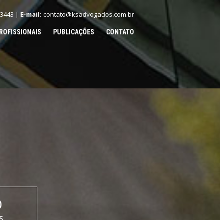
.3443 |
E-mail:
contato@ksadvogados.com.br
ROFISSIONAIS
PUBLICAÇÕES
CONTATO
O
S