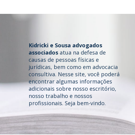
Kidricki e Sousa advogados
associados
atua na defesa de
causas de pessoas físicas e
jurídicas, bem como em advocacia
consultiva. Nesse site, você poderá
Home
encontrar algumas informações
adicionais sobre nosso escritório,
Quem somos
nosso trabalho e nossos
profissionais. Seja bem-vindo.
Áreas de Atuação
Profissionais