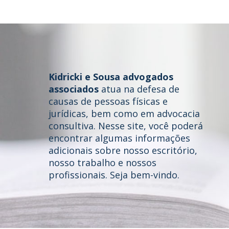
Kidricki e Sousa advogados
associados
atua na defesa de
causas de pessoas físicas e
jurídicas, bem como em advocacia
consultiva. Nesse site, você poderá
Home
encontrar algumas informações
adicionais sobre nosso escritório,
Quem somos
nosso trabalho e nossos
profissionais. Seja bem-vindo.
Áreas de Atuação
Profissionais