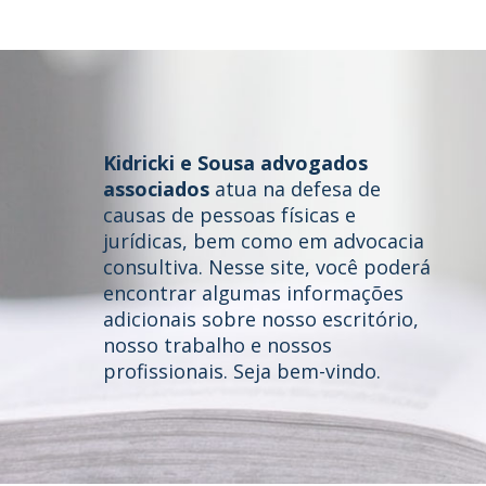
Kidricki e Sousa advogados
associados
atua na defesa de
causas de pessoas físicas e
jurídicas, bem como em advocacia
consultiva. Nesse site, você poderá
Home
encontrar algumas informações
adicionais sobre nosso escritório,
Quem somos
nosso trabalho e nossos
profissionais. Seja bem-vindo.
Áreas de Atuação
Profissionais