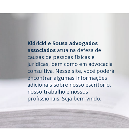
Kidricki e Sousa advogados
associados
atua na defesa de
causas de pessoas físicas e
jurídicas, bem como em advocacia
consultiva. Nesse site, você poderá
Home
encontrar algumas informações
adicionais sobre nosso escritório,
Quem somos
nosso trabalho e nossos
profissionais. Seja bem-vindo.
Áreas de Atuação
Profissionais