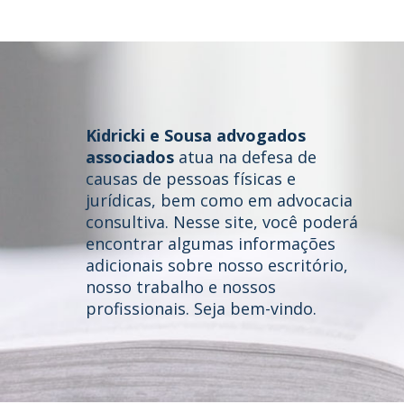
Kidricki e Sousa advogados
associados
atua na defesa de
causas de pessoas físicas e
jurídicas, bem como em advocacia
consultiva. Nesse site, você poderá
Home
encontrar algumas informações
adicionais sobre nosso escritório,
Quem somos
nosso trabalho e nossos
profissionais. Seja bem-vindo.
Áreas de Atuação
Profissionais