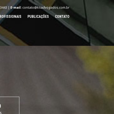
.3443 |
E-mail:
contato@ksadvogados.com.br
ROFISSIONAIS
PUBLICAÇÕES
CONTATO
O
S