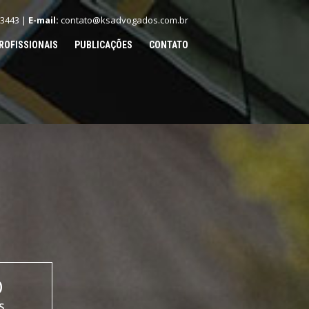
.3443 |
E-mail:
contato@ksadvogados.com.br
ROFISSIONAIS
PUBLICAÇÕES
CONTATO
O
S